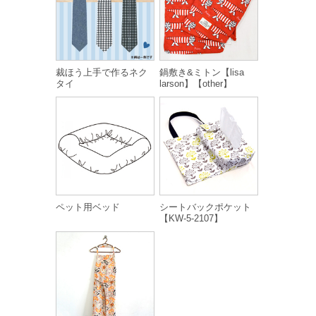
裁ほう上手で作るネク
鍋敷き&ミトン【lisa
タイ
larson】【other】
ペット用ベッド
シートバックポケット
【KW-5-2107】