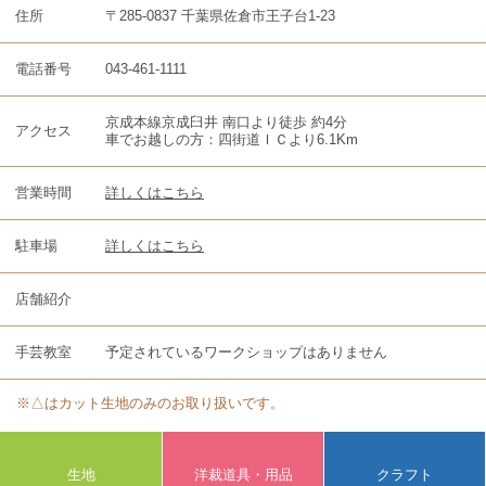
住所
〒285-0837 千葉県佐倉市王子台1-23
電話番号
043-461-1111
京成本線京成臼井 南口より徒歩 約4分
アクセス
車でお越しの方：四街道ＩＣより6.1Km
営業時間
詳しくはこちら
駐車場
詳しくはこちら
店舗紹介
手芸教室
予定されているワークショップはありません
※△はカット生地のみのお取り扱いです。
生地
洋裁道具・用品
クラフト