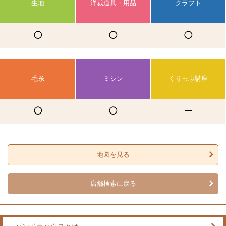
生地
洋裁道具・用品
クラフト
◯
◯
◯
毛糸
ミシン
くりっぷ講座
◯
◯
ー
地図を見る
店舗検索に戻る