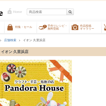
手作りレシピ・
作品投稿
特集・セール
無料型紙
ギャラリー
店舗検索
イオン 久里浜店
イオン 久里浜店