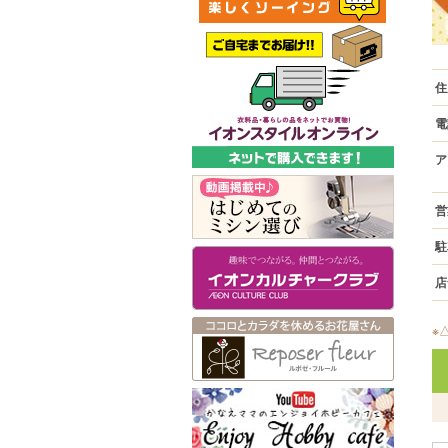
住
電
ア
営
駐
店
※