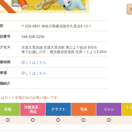
所
〒239-0831 神奈川県横須賀市久里浜5-13-1
話番号
046-838-5200
クセス
京急久里浜線 京急久里浜駅 東口より徒歩 約5分
車でお越しの方：横浜横須賀道路 佐原ＩＣより3.2Km
業時間
詳しくはこちら
車場
詳しくはこちら
舗紹介
△はカット生地のみのお取り扱いです。
洋裁道具・
く
生地
クラフト
毛糸
ミシン
用品
◯
◯
◯
◯
◯