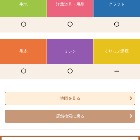
生地
洋裁道具・用品
クラフト
◯
◯
◯
毛糸
ミシン
くりっぷ講座
◯
◯
ー
地図を見る
店舗検索に戻る