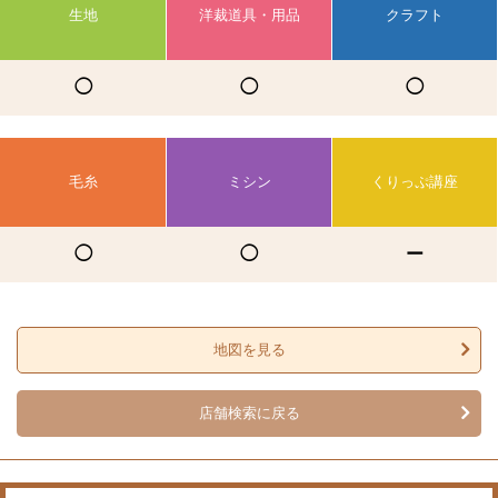
生地
洋裁道具・用品
クラフト
◯
◯
◯
毛糸
ミシン
くりっぷ講座
◯
◯
ー
地図を見る
店舗検索に戻る