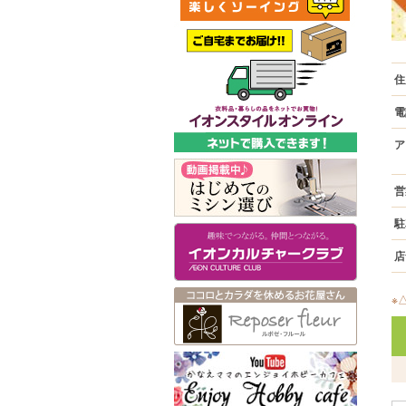
住
電
ア
営
駐
店
※