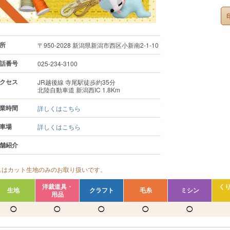
所
〒950-2028 新潟県新潟市西区小新南2-1-10
話番号
025-234-3100
クセス
JR越後線 寺尾駅徒歩約35分
北陸自動車道 新潟西IC 1.8Km
業時間
詳しくはこちら
車場
詳しくはこちら
舗紹介
△はカット生地のみのお取り扱いです。
洋裁道具・
く
生地
クラフト
毛糸
ミシン
用品
◯
◯
◯
◯
◯