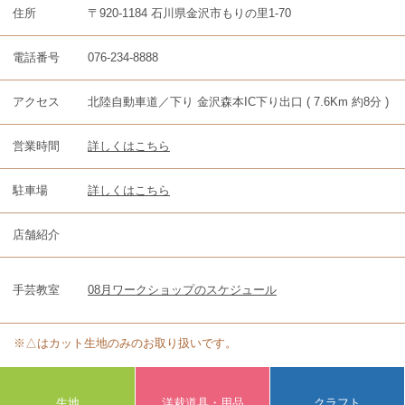
住所
〒920-1184 石川県金沢市もりの里1-70
電話番号
076-234-8888
アクセス
北陸自動車道／下り 金沢森本IC下り出口 ( 7.6Km 約8分 )
営業時間
詳しくはこちら
駐車場
詳しくはこちら
店舗紹介
手芸教室
08月ワークショップのスケジュール
※△はカット生地のみのお取り扱いです。
生地
洋裁道具・用品
クラフト