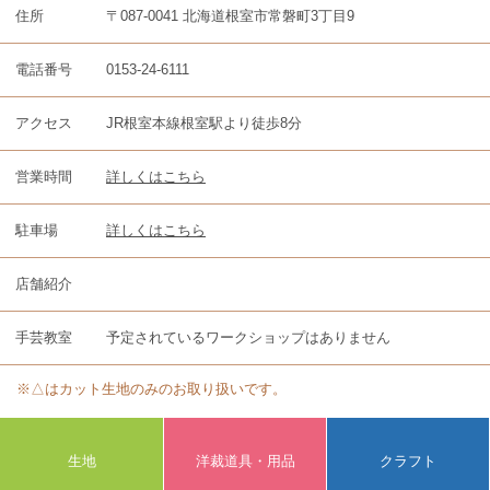
住所
〒087-0041 北海道根室市常磐町3丁目9
電話番号
0153-24-6111
アクセス
JR根室本線根室駅より徒歩8分
営業時間
詳しくはこちら
駐車場
詳しくはこちら
店舗紹介
手芸教室
予定されているワークショップはありません
※△はカット生地のみのお取り扱いです。
生地
洋裁道具・用品
クラフト