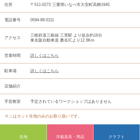
住所
〒511-0272 三重県いなべ市大安町高柳1945
電話番号
0594-88-0111
三岐鉄道三岐線 三里駅 より徒歩約16分
アクセス
東名阪自動車道 桑名ICより12.8Km
営業時間
詳しくはこちら
駐車場
詳しくはこちら
店舗紹介
手芸教室
予定されているワークショップはありません
※△はカット生地のみのお取り扱いです。
生地
洋裁道具・用品
クラフト