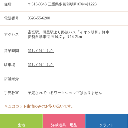
住所
〒515-0348 三重県多気郡明和町中村1223
電話番号
0596-55-6200
斎宮駅、明星駅より路線バス「イオン明和」降車
アクセス
伊勢自動車道 玉城ICより14.2km
営業時間
詳しくはこちら
駐車場
詳しくはこちら
店舗紹介
手芸教室
予定されているワークショップはありません
※△はカット生地のみのお取り扱いです。
生地
洋裁道具・用品
クラフト