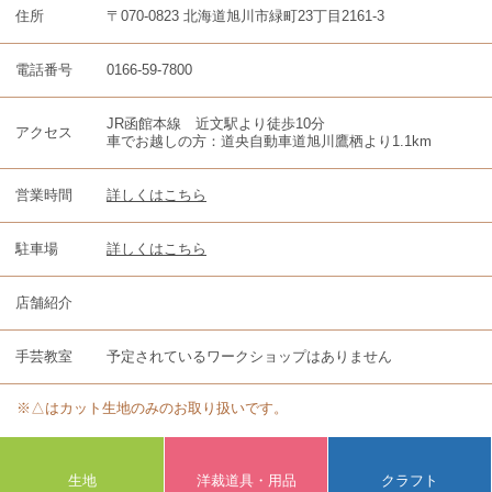
住所
〒070-0823 北海道旭川市緑町23丁目2161-3
電話番号
0166-59-7800
JR函館本線 近文駅より徒歩10分
アクセス
車でお越しの方：道央自動車道旭川鷹栖より1.1km
営業時間
詳しくはこちら
駐車場
詳しくはこちら
店舗紹介
手芸教室
予定されているワークショップはありません
※△はカット生地のみのお取り扱いです。
生地
洋裁道具・用品
クラフト