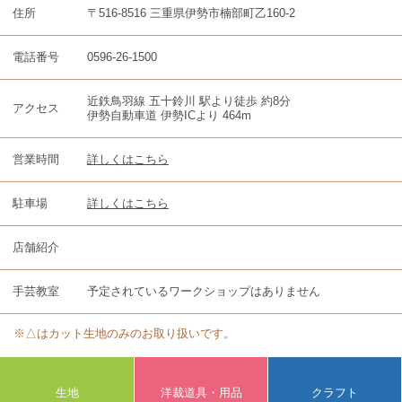
住所
〒516-8516 三重県伊勢市楠部町乙160-2
電話番号
0596-26-1500
近鉄鳥羽線 五十鈴川 駅より徒歩 約8分
アクセス
伊勢自動車道 伊勢ICより 464m
営業時間
詳しくはこちら
駐車場
詳しくはこちら
店舗紹介
手芸教室
予定されているワークショップはありません
※△はカット生地のみのお取り扱いです。
生地
洋裁道具・用品
クラフト