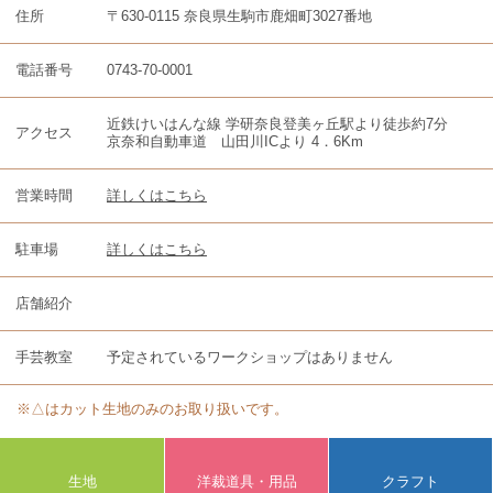
住所
〒630-0115 奈良県生駒市鹿畑町3027番地
電話番号
0743-70-0001
近鉄けいはんな線 学研奈良登美ヶ丘駅より徒歩約7分
アクセス
京奈和自動車道 山田川ICより 4．6Km
営業時間
詳しくはこちら
駐車場
詳しくはこちら
店舗紹介
手芸教室
予定されているワークショップはありません
※△はカット生地のみのお取り扱いです。
生地
洋裁道具・用品
クラフト