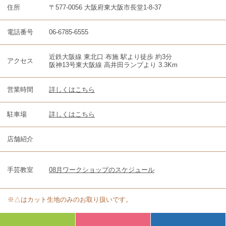
住所
〒577-0056 大阪府東大阪市長堂1-8-37
電話番号
06-6785-6555
近鉄大阪線 東北口 布施 駅より徒歩 約3分
アクセス
阪神13号東大阪線 高井田ランプより 3.3Km
営業時間
詳しくはこちら
駐車場
詳しくはこちら
店舗紹介
手芸教室
08月ワークショップのスケジュール
※△はカット生地のみのお取り扱いです。