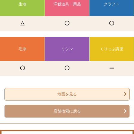
生地
洋裁道具・用品
クラフト
△
◯
◯
毛糸
ミシン
くりっぷ講座
◯
◯
ー
地図を見る
店舗検索に戻る