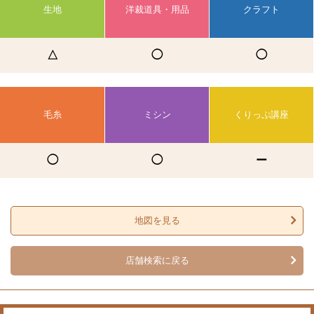
生地
洋裁道具・用品
クラフト
△
◯
◯
毛糸
ミシン
くりっぷ講座
◯
◯
ー
地図を見る
店舗検索に戻る