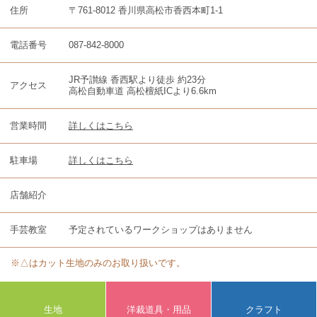
住所
〒761-8012 香川県高松市香西本町1-1
電話番号
087-842-8000
JR予讃線 香西駅より徒歩 約23分
アクセス
高松自動車道 高松檀紙ICより6.6km
営業時間
詳しくはこちら
駐車場
詳しくはこちら
店舗紹介
手芸教室
予定されているワークショップはありません
※△はカット生地のみのお取り扱いです。
生地
洋裁道具・用品
クラフト