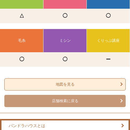
△
◯
◯
毛糸
ミシン
くりっぷ講座
◯
◯
ー
地図を見る
店舗検索に戻る
パンドラハウスとは