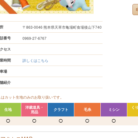
所
〒863-0046 熊本県天草市亀場町食場後山下740
話番号
0969-27-6767
クセス
業時間
詳しくはこちら
車場
舗紹介
△はカット生地のみのお取り扱いです。
洋裁道具・
く
生地
クラフト
毛糸
ミシン
用品
◯
◯
◯
◯
◯