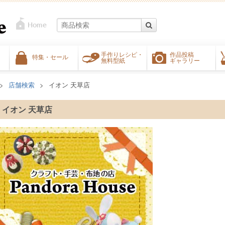
手作りレシピ・
作品投稿
特集・セール
無料型紙
ギャラリー
店舗検索
イオン 天草店
イオン 天草店