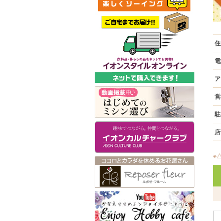
住
電
ア
営
駐
店
※