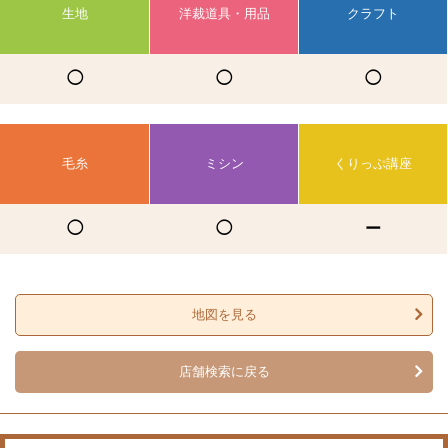
生地
洋裁道具・用品
クラフト
◯
◯
◯
毛糸
ミシン
くりっぷ講座
◯
◯
ー
地図を見る
店舗検索に戻る