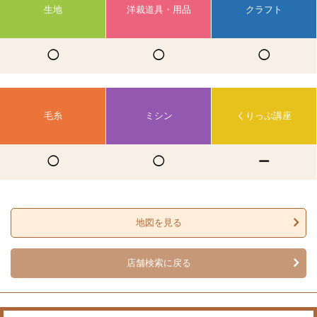
生地
洋裁道具・用品
クラフト
◯
◯
◯
毛糸
ミシン
くりっぷ講座
◯
◯
ー
地図を見る
店舗検索に戻る