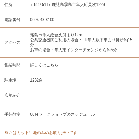
住所
〒899-5117 鹿児島霧島市隼人町見次1229
電話番号
0995-43-8100
霧島市隼人総合支所より1km
公共交通機関ご利用の場合：JR隼人駅下車より徒歩約15
アクセス
分
お車の場合：隼人東インターチェンジから約5分
営業時間
詳しくはこちら
駐車場
1232台
店舗紹介
手芸教室
08月ワークショップのスケジュール
※△はカット生地のみのお取り扱いです。