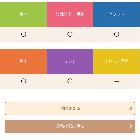
生地
洋裁道具・用品
クラフト
◯
◯
◯
毛糸
ミシン
くりっぷ講座
◯
◯
ー
地図を見る
店舗検索に戻る