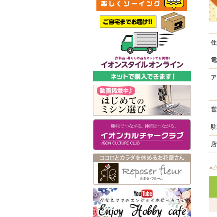
住
電
ア
営
駐
店
※