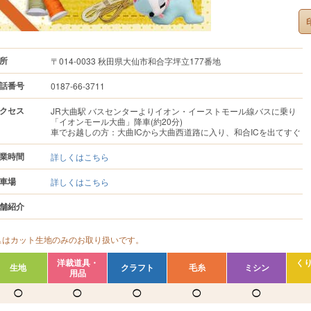
所
〒014-0033 秋田県大仙市和合字坪立177番地
話番号
0187-66-3711
クセス
JR大曲駅 バスセンターよりイオン・イーストモール線バスに乗り
「イオンモール大曲」降車(約20分)
車でお越しの方：大曲ICから大曲西道路に入り、和合ICを出てすぐ
業時間
詳しくはこちら
車場
詳しくはこちら
舗紹介
△はカット生地のみのお取り扱いです。
洋裁道具・
く
生地
クラフト
毛糸
ミシン
用品
◯
◯
◯
◯
◯