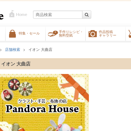
手作りレシピ・
作品投稿
特集・セール
無料型紙
ギャラリー
店舗検索
イオン 大曲店
イオン 大曲店