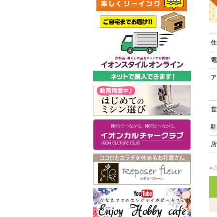
住
電
ア
営
駐
店
※