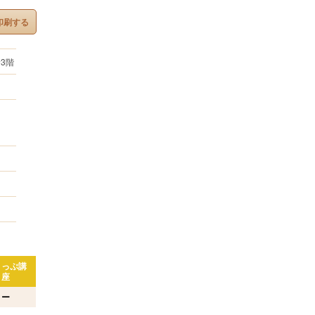
印刷する
野3階
りっぷ講
座
ー