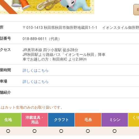
所
〒010-1413 秋田県秋田市御所野地蔵田1-1-1 イオンスタイル御所
話番号
018-889-6611（代表）
クセス
JR奥羽本線 四ツ小屋駅 徒歩28分
JR秋田駅より路線バス「イオンモール秋田」降車
車でお越しの方：秋田南IC より2.9Km
業時間
詳しくはこちら
車場
詳しくはこちら
舗紹介
△はカット生地のみのお取り扱いです。
洋裁道具・
く
生地
クラフト
毛糸
ミシン
用品
◯
◯
◯
◯
◯