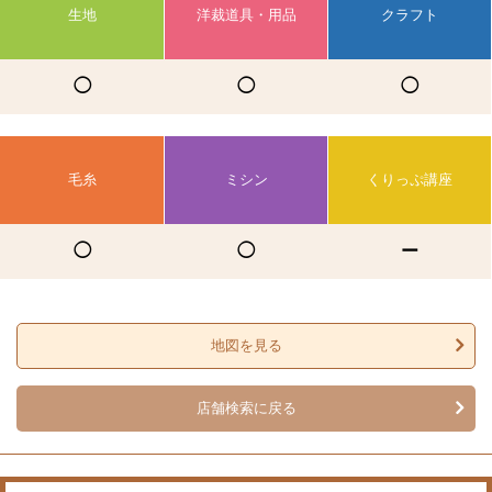
生地
洋裁道具・用品
クラフト
◯
◯
◯
毛糸
ミシン
くりっぷ講座
◯
◯
ー
地図を見る
店舗検索に戻る