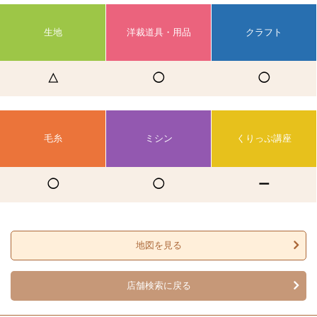
生地
洋裁道具・用品
クラフト
△
◯
◯
毛糸
ミシン
くりっぷ講座
◯
◯
ー
地図を見る
店舗検索に戻る