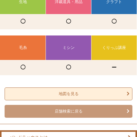
生地
洋裁道具・用品
クラフト
◯
◯
◯
毛糸
ミシン
くりっぷ講座
◯
◯
ー
地図を見る
店舗検索に戻る