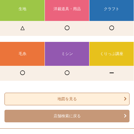
生地
洋裁道具・用品
クラフト
△
◯
◯
毛糸
ミシン
くりっぷ講座
◯
◯
ー
地図を見る
店舗検索に戻る