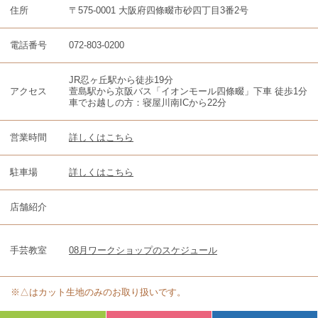
住所
〒575-0001 大阪府四條畷市砂四丁目3番2号
電話番号
072-803-0200
JR忍ヶ丘駅から徒歩19分
アクセス
萱島駅から京阪バス「イオンモール四條畷」下車 徒歩1分
車でお越しの方：寝屋川南ICから22分
営業時間
詳しくはこちら
駐車場
詳しくはこちら
店舗紹介
手芸教室
08月ワークショップのスケジュール
※△はカット生地のみのお取り扱いです。