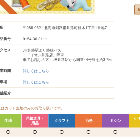
所
〒088-0621 北海道釧路郡釧路町桂木1丁目1番地7
話番号
0154-36-3111
クセス
JR釧路駅より路線バス
「イオン釧路店」降車
車でお越しの方：JR釧路駅から国道44号線を約3.7km
業時間
詳しくはこちら
車場
詳しくはこちら
舗紹介
△はカット生地のみのお取り扱いです。
洋裁道具・
く
生地
クラフト
毛糸
ミシン
用品
◯
◯
◯
◯
◯