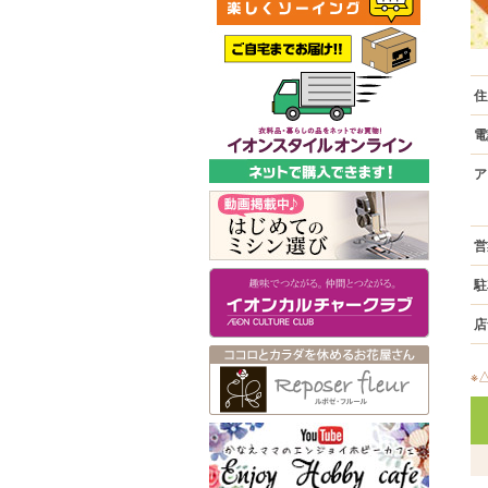
住
電
ア
営
駐
店
※