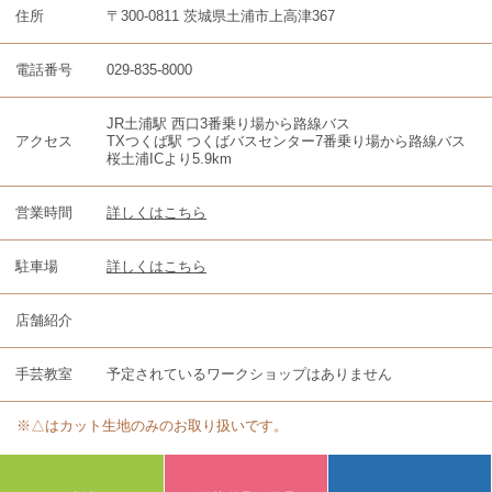
住所
〒300-0811 茨城県土浦市上高津367
電話番号
029-835-8000
JR土浦駅 西口3番乗り場から路線バス
アクセス
TXつくば駅 つくばバスセンター7番乗り場から路線バス
桜土浦ICより5.9km
営業時間
詳しくはこちら
駐車場
詳しくはこちら
店舗紹介
手芸教室
予定されているワークショップはありません
※△はカット生地のみのお取り扱いです。