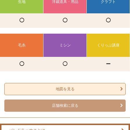
生地
洋裁道具・用品
クラフト
◯
◯
◯
毛糸
ミシン
くりっぷ講座
◯
◯
ー
地図を見る
店舗検索に戻る