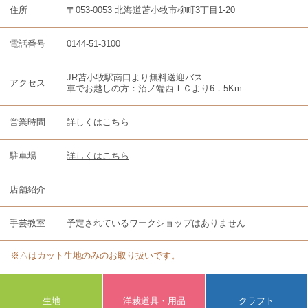
住所
〒053-0053 北海道苫小牧市柳町3丁目1-20
電話番号
0144-51-3100
JR苫小牧駅南口より無料送迎バス
アクセス
車でお越しの方：沼ノ端西ＩＣより6．5Km
営業時間
詳しくはこちら
駐車場
詳しくはこちら
店舗紹介
手芸教室
予定されているワークショップはありません
※△はカット生地のみのお取り扱いです。
生地
洋裁道具・用品
クラフト