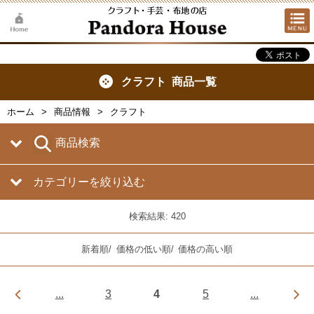
クラフト 商品一覧
ホーム
商品情報
クラフト
商品検索
カテゴリーを絞り込む
検索結果: 420
新着順
/
価格の低い順
/
価格の高い順
...
3
4
5
...