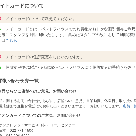
イトカードについて
Q
メイトカードについて教えてください。
A
メイトカードとは、パンドラハウスでのお買物がおトクな割引価格ご利用に
円毎にスタンプを1個押印いたします。 集めたスタンプの数に応じて1年間有
くは
こちら
Q
メイトカードの住所変更をしたいのですが。
A
住所変更後のお近くの店舗のパンドラハウスにて住所変更の手続きをさせ
問い合わせ先一覧
商品ならびに店舗へのご意見、お問い合わせ
品に関するお問い合わせならびに、店舗へのご意見、営業時間、休業日、取り扱い
用店舗まで直接お電話にてお申し出くださいますよう、お願いいたします。
店舗一
イオンカードについてのご意見、お問い合わせ
オンクレジットサービス（株）コールセンター
本 022-771-1500
 043-296-6200