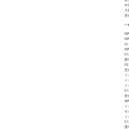
中部
大阪
受
○
W
W
ゆ
W
01
携
0
受
イ
イ
イ
01
受
W
イ
モ
イ
01
携