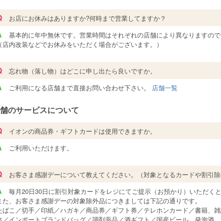
Q
お店にお休みはありますか?何時まで営業してますか？
A
基本的に年中無休です。営業時間はそれぞれの店舗により異なりますので
（店内改装などでお休みをいただく場合がございます。）
Q
忘れ物（落し物）はどこに申し出たら良いですか。
A
ご利用になる店舗まで直接お問い合わせ下さい。
店舗一覧
舗のサービスについて
Q
イオンの商品券・ギフトカードは使用できますか。
A
ご利用いただけます。
Q
お客さま感謝デーについて教えてください。（対象となるカードや割引除
A
毎月20日30日に割引対象カードをレジにてご提示（お預かり）いただく
また、お客さま感謝デーの対象除外品につきましては下記の通りです。
たばこ／切手／印紙／ハガキ／商品券／ギフト券／テレホンカード／書籍、雑
体／インポートブランドバッグ／調剤薬品／酒ギフト／国産ビール、発泡酒、