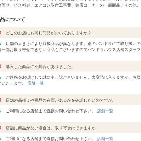
金等サービス料金／エアコン取付工事費／銘店コーナーの一部商品／その他、
品について
Q
どこのお店にも同じ商品がおいてありますか？
A
店舗の大きさにより取扱商品が異なります。別のパンドラにて取り扱いの
（一部お取り寄せできない商品もございますのでパンドラハウス店舗スタッフ
Q
購入した商品に不具合がありました。
A
ご迷惑をお掛けして誠に申し訳ございません。大変恐れ入りますが、お買
いいたします。
店舗一覧
Q
店舗の品揃えや商品の在庫があるかを確認したいのですが。
A
ご利用になる店舗まで直接お問い合わせ下さい。
店舗一覧
Q
店舗に商品がない場合は、取り寄せはできますか。
A
ご利用になる店舗まで直接お問い合わせ下さい。
店舗一覧