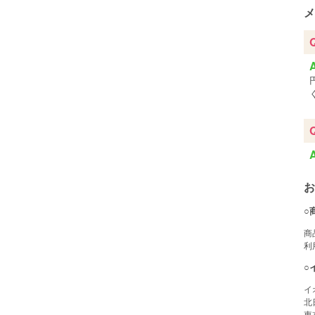
メ
お
○
商
利
○
イ
北日
東京