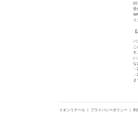
05
受
W
イ
【
パ
こ
す
い
な
・
・
ま
イオンリテール
｜
プライバシーポリシー
｜
利