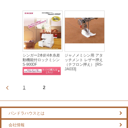
シンガー2本針4本糸差
ジャノメミシン用 アタ
動機能付ロックミシン
ッチメント レザー押え
S-900DF
（テフロン押え） [RS-
JA033]
1
2
パンドラハウスとは
会社情報