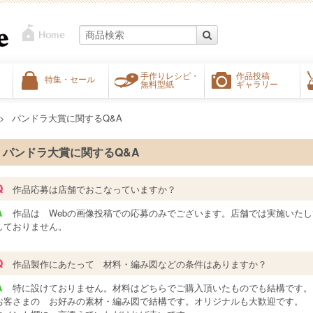
手作りレシピ・
作品投稿
特集・セール
無料型紙
ギャラリー
パンドラ大賞に関するQ&A
パンドラ大賞に関するQ&A
Q
作品応募は店舗でおこなっていますか？
A
作品は Webの画像投稿での応募のみでございます。店舗では実施いたし
しておりません。
Q
作品製作にあたって 材料・編み図などの条件はありますか？
A
特に設けておりません。材料はどちらでご購入頂いたものでも結構です。
お客さまの お好みの素材・編み図で結構です。オリジナルも大歓迎です。