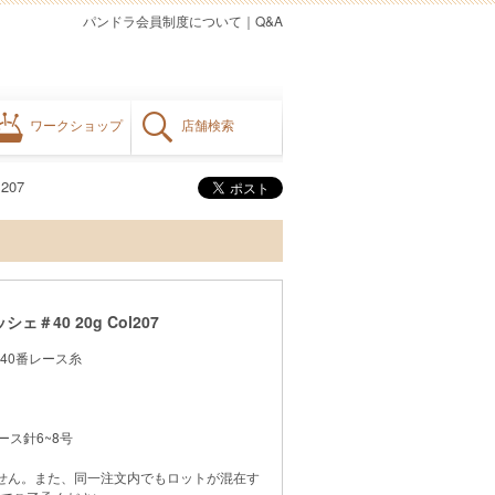
パンドラ会員制度について
｜
Q&A
ワークショップ
店舗検索
207
＃40 20g Col207
40番レース糸
ース針6~8号
せん。また、同一注文内でもロットが混在す