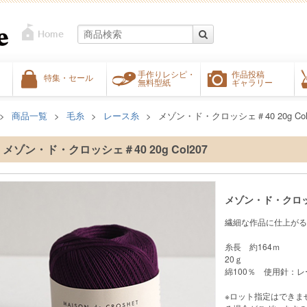
手作りレシピ・
作品投稿
特集・セール
無料型紙
ギャラリー
商品一覧
毛糸
レース糸
メゾン・ド・クロッシェ＃40 20g Col
メゾン・ド・クロッシェ＃40 20g Col207
メゾン・ド・クロッシェ
繊細な作品に仕上がる
糸長 約164ｍ
20ｇ
綿100％ 使用針：レ
※ロット指定はできま