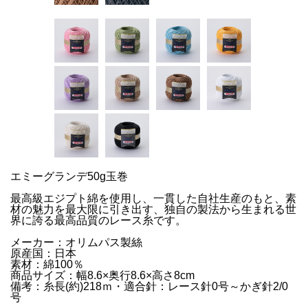
エミーグランデ50g玉巻
最高級エジプト綿を使用し、一貫した自社生産のもと、素
材の魅力を最大限に引き出す、独自の製法から生まれる世
界に誇る最高品質のレース糸です。
メーカー：オリムパス製絲
原産国：日本
素材：綿100％
商品サイズ：幅8.6×奥行8.6×高さ8cm
備考：糸長(約)218ｍ・適合針：レース針0号～かぎ針2/0
号