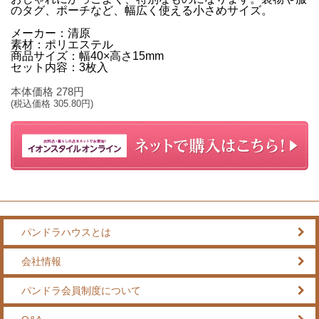
のタグ、ポーチなど、幅広く使える小さめサイズ。
メーカー：清原
素材：ポリエステル
商品サイズ：幅40×高さ15mm
セット内容：3枚入
本体価格
278
円
(税込価格
305.80
円)
パンドラハウスとは
会社情報
パンドラ会員制度について