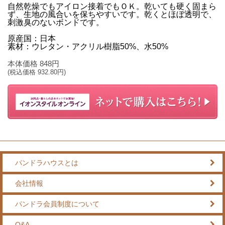
自然乾燥でもアイロン接着でもＯＫ。乾いても硬く固まら
ず、生地の風合いを保ちやすいです。乾くとほぼ透明で、
刺激臭のないボンドです。
原産国：日本
素材：ウレタン・アクリル樹脂50%、水50%
本体価格
848
円
(税込価格
932.80
円)
パンドラハウスとは
会社情報
パンドラ会員制度について
Q&A