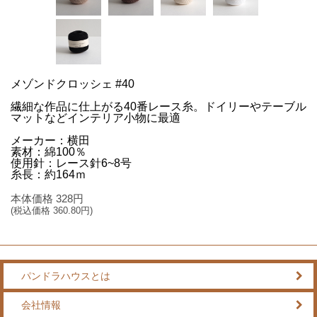
メゾンドクロッシェ #40
繊細な作品に仕上がる40番レース糸。ドイリーやテーブル
マットなどインテリア小物に最適
メーカー：横田
素材：綿100％
使用針：レース針6~8号
糸長：約164ｍ
本体価格
328
円
(税込価格
360.80
円)
パンドラハウスとは
会社情報