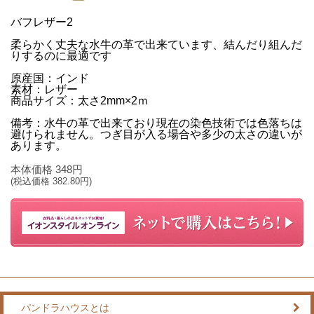
バフレザー2
柔らかく丈夫な水牛の革で出来ています、結んだり組んだ
りするのに最適です
原産国：インド
素材：レザー
商品サイズ：太さ2mm×2ｍ
備考：水牛の革で出来ており現在の染色技術では色落ちは
避けられません。つぎ目が入る場合や多少の太さの違いが
あります。
本体価格
348
円
(税込価格
382.80
円)
パンドラハウスとは