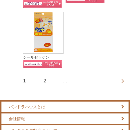
シールゼッケン
1
2
...
パンドラハウスとは
会社情報