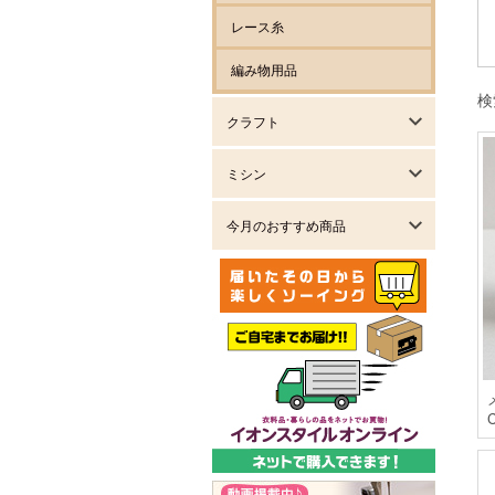
レース糸
編み物用品
検
クラフト
ミシン
今月のおすすめ商品
C