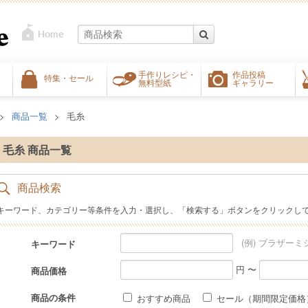
手作りレシピ・
作品投稿
特集・セール
無料型紙
ギャラリー
商品一覧
毛糸
毛糸 商品一覧
商品検索
キーワード、カテゴリー等条件を入力・選択し、「検索する」ボタンをクリックし
(例) ブラザーミ
キーワード
円 〜
商品価格
商品の条件
おすすめ商品
セール（期間限定価