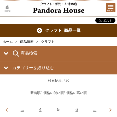
クラフト 商品一覧
ホーム
商品情報
クラフト
商品検索
カテゴリーを絞り込む
検索結果: 420
新着順
/
価格の低い順
/
価格の高い順
...
4
5
6
...