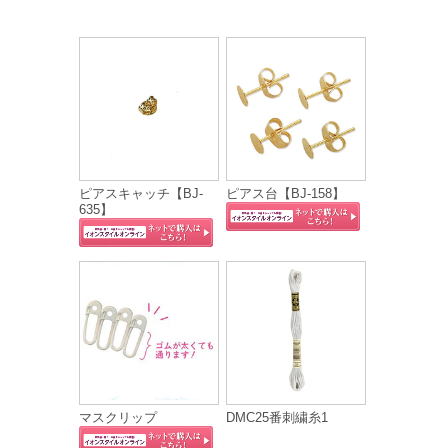
ピアスキャッチ【BJ-
ピアス台【BJ-158】
635】
マスクリップ
DMC25番刺繍糸1