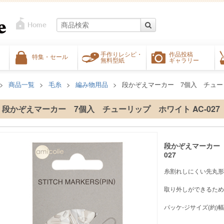
手作りレシピ・
作品投稿
特集・セール
無料型紙
ギャラリー
商品一覧
毛糸
編み物用品
段かぞえマーカー 7個入 チューリ
段かぞえマーカー 7個入 チューリップ ホワイト AC-027
段かぞえマーカー 
027
糸割れしにくい先丸形
取り外しができるため
パッケ-ジサイズ(約)幅