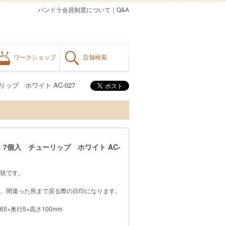
パンドラ会員制度について
｜
Q&A
ワークショップ
店舗検索
ップ ホワイト AC-027
7個入 チューリップ ホワイト AC-
状です。
、間違った所まで戻る際の目印になります。
65×奥行5×高さ100mm