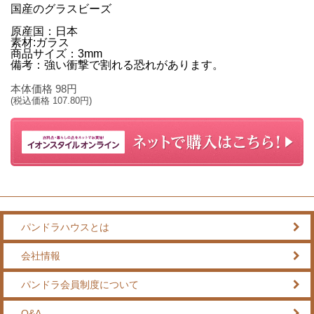
国産のグラスビーズ
原産国：日本
素材:ガラス
商品サイズ：3mm
備考：強い衝撃で割れる恐れがあります。
本体価格
98
円
(税込価格
107.80
円)
パンドラハウスとは
会社情報
パンドラ会員制度について
Q&A