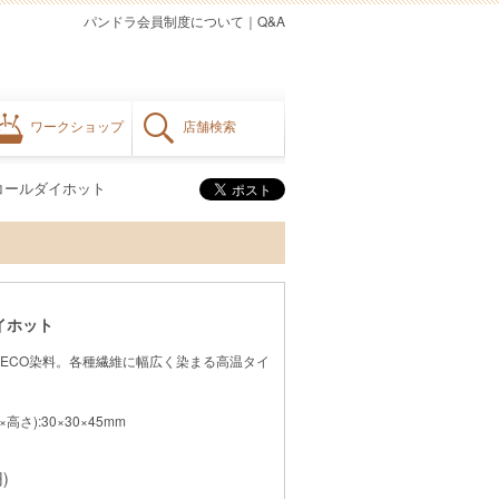
パンドラ会員制度について
｜
Q&A
ワークショップ
店舗検索
コールダイホット
イホット
ECO染料。各種繊維に幅広く染まる高温タイ
さ):30×30×45mm
)