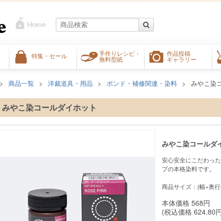
手作りレシピ・
作品投稿
特集・セール
無料型紙
ギャラリー
商品一覧
洋裁道具・用品
ボンド・補修関連・染料
みやこ染
みやこ染コールダイホット
みやこ染コールダ
安心安全にこだわった
プの本格染料です。
商品サイズ：(幅×奥行×高
本体価格
568
円
(税込価格
624.80
円