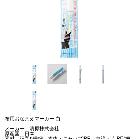
布用おなまえマーカー 白
メーカー：清原株式会社
原産国：日本
素材：細字&極細：本体・キャップ:PP、中綿・芯:PE(細