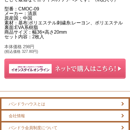
型番：CMOC‐09
メーカー：清原
原産国：中国
素材：基布:ポリエステル刺繍糸:レーヨン、ポリエステル
裏面:EVA系樹脂
商品サイズ：幅36×高さ20mm
セット内容：2枚入
本体価格
298
円
(税込価格
327.80
円)
パンドラハウスとは
会社情報
パンドラ会員制度について