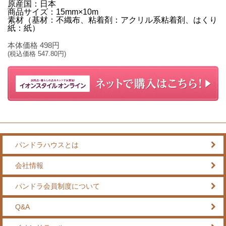
原産国：日本
商品サイズ：15mm×10m
素材（基材：不織布、粘着剤：アクリル系粘着剤、はくり
紙：紙）
本体価格
498
円
(税込価格
547.80
円)
パンドラハウスとは
会社情報
パンドラ会員制度について
Q&A