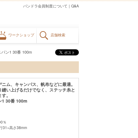
パンドラ会員制度について
｜
Q&A
ワークショップ
店舗検索
ン1 30番 100m
デニム、キャンパス、帆布などに最適。
り縫い上げるだけでなく、ステッチ糸と
ます。
 30番 100m
0％
31×高さ38mm