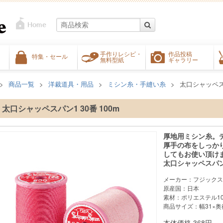
手作りレシピ・
作品投稿
特集・セール
無料型紙
ギャラリー
商品一覧
洋裁道具・用品
ミシン糸・手縫い糸
太口シャッペスパ
太口シャッペスパン1 30番 100m
厚地用ミシン糸。
厚手の布をしっか
してもお使い頂け
太口シャッペスパン1
メーカー：フジックス
原産国：日本
素材：ポリエステル10
商品サイズ：幅31×奥行
本体価格
368
円